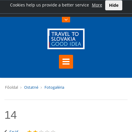
Cookies help us provide a better service
More
Hide
Főoldal
Ostatné
Fotogaléria
14
Späť