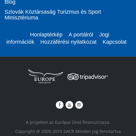
Blog
Szlovák Köztársaság Turizmus és Sport
Minisztériuma
Honlaptérkép
A portálról
Jogi
információk
Hozzáférési nyilatkozat
Kapcsolat
A projektet az Európai Únió finanszírozza.
Copyright @ 2005-2015 SACR Minden jog fenntartva