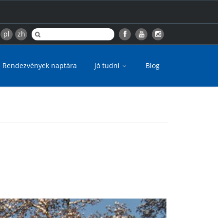
pl
zh
Rendezvények naptára
Jó tudni
Blog