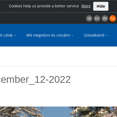
Cookies help us provide a better service
More
Hide
sk
en
de
hu
ti célok
Mit megnézni és csinálni
Szlovákiáról
cember_12-2022