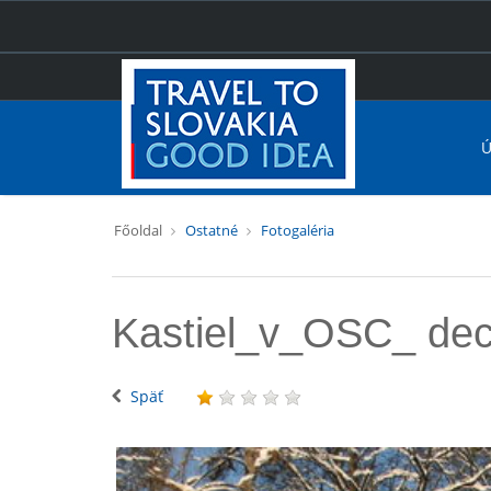
Ú
Főoldal
Ostatné
Fotogaléria
Kastiel_v_OSC_ de
Späť