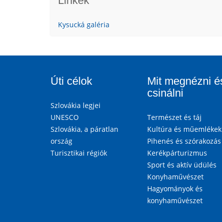
Linkek
Kysucká galéria
Úti célok
Mit megnézni é
csinálni
Szlovákia legjei
UNESCO
Természet és táj
Szlovákia, a páratlan
Kultúra és műemlékek
ország
Pihenés és szórakozás
Turisztikai régiók
Kerékpárturizmus
Sport és aktív üdülés
Konyhaművészet
Hagyományok és
konyhaművészet