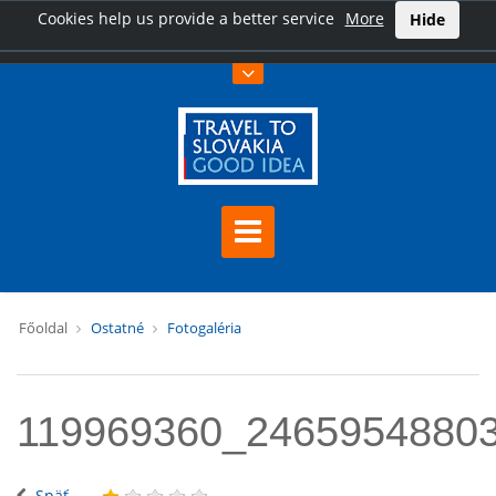
Cookies help us provide a better service
More
Hide
Főoldal
Ostatné
Fotogaléria
119969360_2465954880
Späť