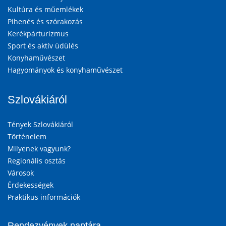
Kultúra és műemlékek
Pihenés és szórakozás
Kerékpárturizmus
Sport és aktív üdülés
Konyhaművészet
Hagyományok és konyhaművészet
Szlovákiáról
Tények Szlovákiáról
Történelem
Milyenek vagyunk?
Regionális osztás
Városok
Érdekességek
Praktikus információk
Rendezvények naptára