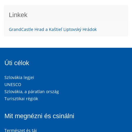
Linkek
GrandCastle Hrad a Kaštieľ Liptovský Hrádok
Úti célok
Szlovákia legjei
UNESCO
Szlovákia, a páratlan ország
Turisztikai régiók
Mit megnézni és csinálni
Természet és táj