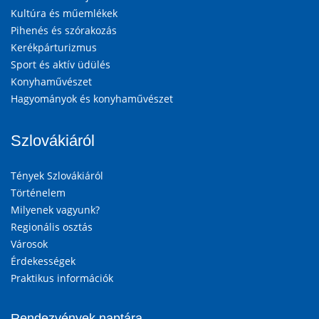
Kultúra és műemlékek
Pihenés és szórakozás
Kerékpárturizmus
Sport és aktív üdülés
Konyhaművészet
Hagyományok és konyhaművészet
Szlovákiáról
Tények Szlovákiáról
Történelem
Milyenek vagyunk?
Regionális osztás
Városok
Érdekességek
Praktikus információk
Rendezvények naptára