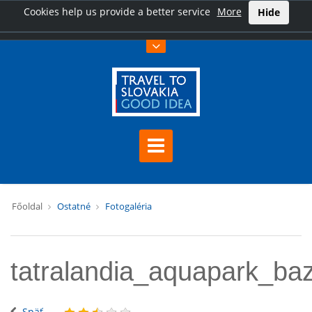
Cookies help us provide a better service
More
Hide
Főoldal
Ostatné
Fotogaléria
tatralandia_aquapark_ba
Späť