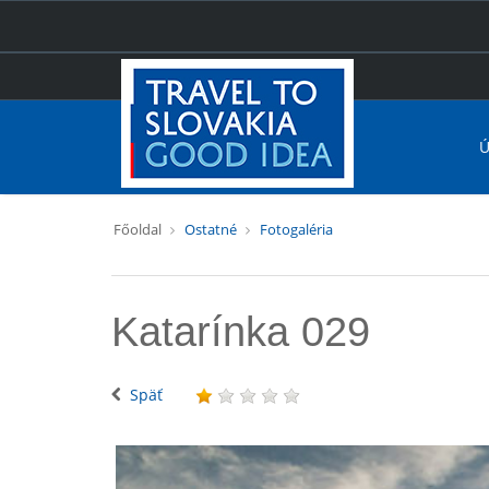
Ú
Főoldal
Ostatné
Fotogaléria
Katarínka 029
Späť