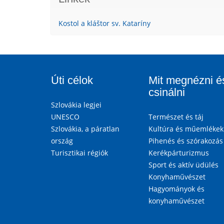
Kostol a kláštor sv. Kataríny
Úti célok
Mit megnézni é
csinálni
Szlovákia legjei
UNESCO
Természet és táj
Szlovákia, a páratlan
Kultúra és műemlékek
ország
Pihenés és szórakozás
Turisztikai régiók
Kerékpárturizmus
Sport és aktív üdülés
Konyhaművészet
Hagyományok és
konyhaművészet