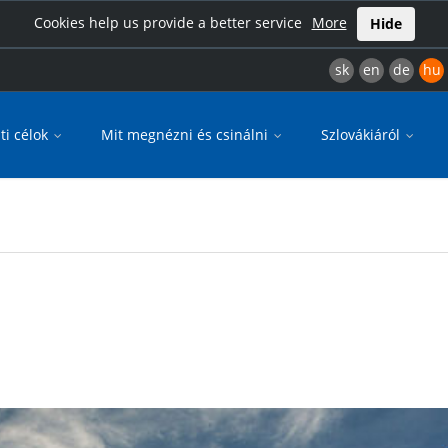
Cookies help us provide a better service
More
Hide
sk
en
de
hu
ti célok
Mit megnézni és csinálni
Szlovákiáról