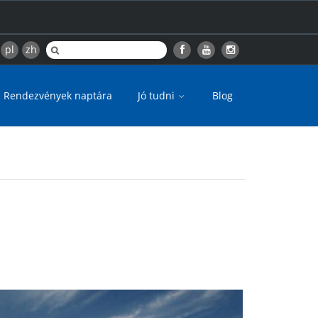
pl
zh
Rendezvények naptára
Jó tudni
Blog