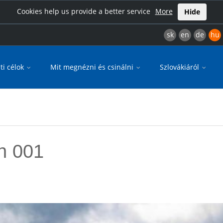
Cookies help us provide a better service
More
Hide
sk
en
de
hu
ti célok
Mit megnézni és csinálni
Szlovákiáról
n 001