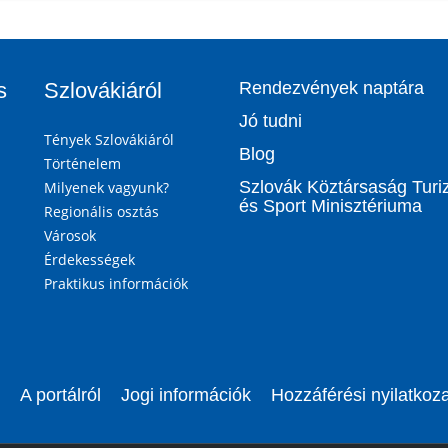
s
Szlovákiáról
Rendezvények naptára
Jó tudni
Tények Szlovákiáról
Blog
Történelem
Szlovák Köztársaság Tur
Milyenek vagyunk?
és Sport Minisztériuma
Regionális osztás
Városok
Érdekességek
Praktikus információk
A portálról
Jogi információk
Hozzáférési nyilatkoza