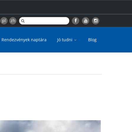
pl
zh
Rendezvények naptára
Jó tudni
Blog