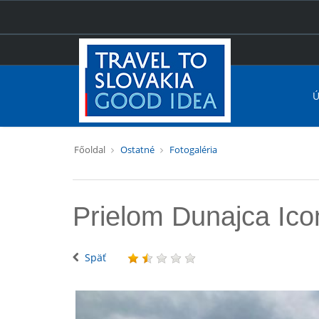
Ú
Főoldal
Ostatné
Fotogaléria
Prielom Dunajca Ico
Späť