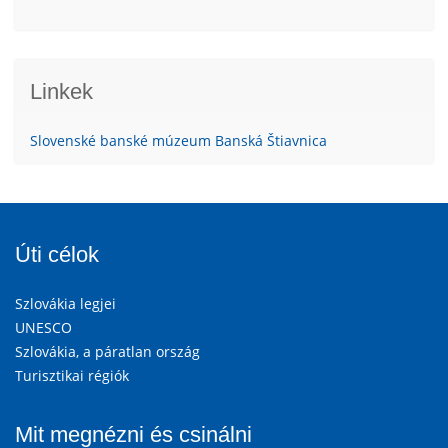
Linkek
Slovenské banské múzeum Banská Štiavnica
Úti célok
Szlovákia legjei
UNESCO
Szlovákia, a páratlan ország
Turisztikai régiók
Mit megnézni és csinálni