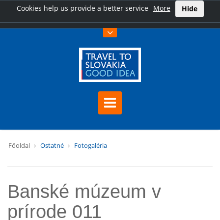
Cookies help us provide a better service
More
Hide
Főoldal
Ostatné
Fotogaléria
Banské múzeum v
prírode 011