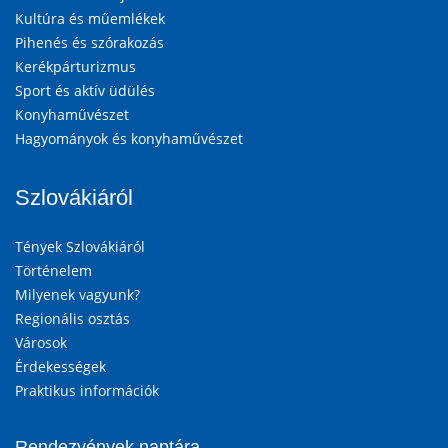
Kultúra és műemlékek
Pihenés és szórakozás
Kerékpárturizmus
Sport és aktív üdülés
Konyhaművészet
Hagyományok és konyhaművészet
Szlovákiáról
Tények Szlovákiáról
Történelem
Milyenek vagyunk?
Regionális osztás
Városok
Érdekességek
Praktikus információk
Rendezvények naptára