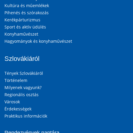
Kultúra és műemlékek
Pihenés és szórakozás
Kerékpárturizmus
Sport és aktív üdülés
Konyhaművészet
Hagyományok és konyhaművészet
Szlovákiáról
Tények Szlovákiáról
Történelem
Milyenek vagyunk?
Regionális osztás
Városok
Érdekességek
Praktikus információk
Rendezvények naptára