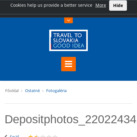
Cookies help us provide a better service
More
Hide
Főoldal
Ostatné
Fotogaléria
Depositphotos_2202243
Späť