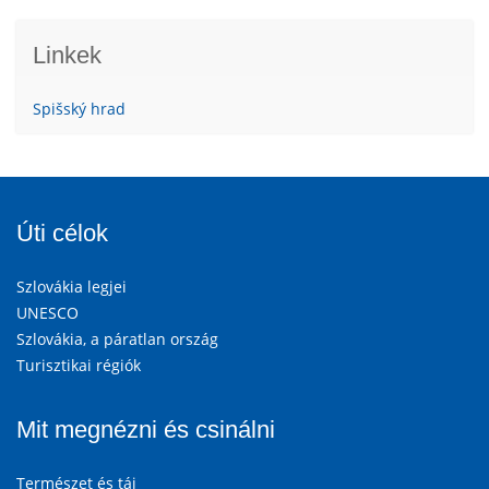
Linkek
Spišský hrad
Úti célok
Szlovákia legjei
UNESCO
Szlovákia, a páratlan ország
Turisztikai régiók
Mit megnézni és csinálni
Természet és táj