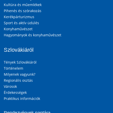
Kultúra és műemlékek
Pihenés és szórakozás
Kerékpárturizmus
Sport és aktív üdülés
Konyhaművészet
Hagyományok és konyhaművészet
Szlovákiáról
Tények Szlovákiáról
Történelem
Milyenek vagyunk?
Regionális osztás
Városok
Érdekességek
Praktikus információk
Rendezvények naptára