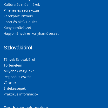
Kultúra és műemlékek
Pihenés és szórakozás
Kerékpárturizmus
Sport és aktív üdülés
Konyhaművészet
Hagyományok és konyhaművészet
Szlovákiáról
Tények Szlovákiáról
Történelem
Milyenek vagyunk?
Regionális osztás
Városok
Érdekességek
Praktikus információk
Rendezvények naptára