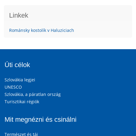
Linkek
Románsky kostolík v Haluziciach
Úti célok
Szlovákia legjei
UNESCO
Szlovákia, a páratlan ország
Turisztikai régiók
Mit megnézni és csinálni
Természet és táj