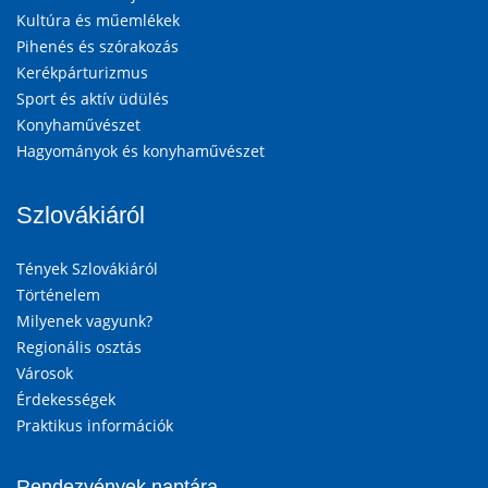
Kultúra és műemlékek
Pihenés és szórakozás
Kerékpárturizmus
Sport és aktív üdülés
Konyhaművészet
Hagyományok és konyhaművészet
Szlovákiáról
Tények Szlovákiáról
Történelem
Milyenek vagyunk?
Regionális osztás
Városok
Érdekességek
Praktikus információk
Rendezvények naptára