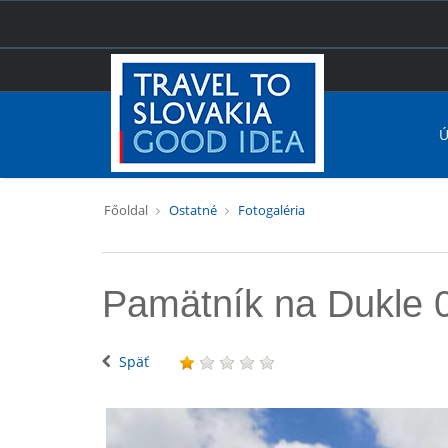
Ú
Főoldal
Ostatné
Fotogaléria
Pamätník na Dukle 
Späť