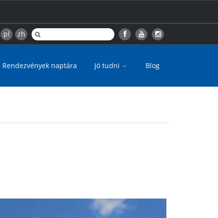
pl
zh
Rendezvények naptára
Jó tudni
Blog