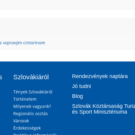
s vojnovým cintorínom
s
Szlovákiáról
Rendezvények naptára
Jó tudni
Tények Szlovákiáról
Blog
Történelem
Szlovák Köztársaság Tur
Milyenek vagyunk?
és Sport Minisztériuma
Regionális osztás
Városok
Érdekességek