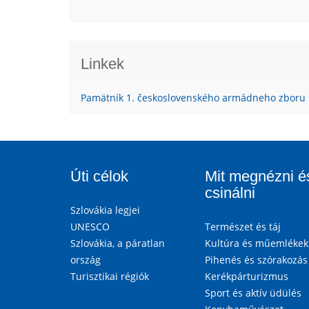
Linkek
Pamätník 1. československého armádneho zboru 
Úti célok
Mit megnézni é
csinálni
Szlovákia legjei
UNESCO
Természet és táj
Szlovákia, a páratlan
Kultúra és műemlékek
ország
Pihenés és szórakozás
Turisztikai régiók
Kerékpárturizmus
Sport és aktív üdülés