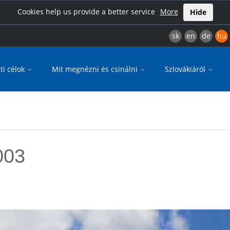
Cookies help us provide a better service
More
Hide
sk
en
de
hu
ti célok
Mit megnézni és csinálni
Szlovákiáról
003