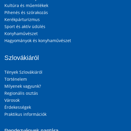
Kultúra és műemlékek
Pihenés és szórakozás
Kerékpárturizmus
Sport és aktív üdülés
Konyhaművészet
Hagyományok és konyhaművészet
Szlovákiáról
Tények Szlovákiáról
Történelem
Milyenek vagyunk?
Regionális osztás
Városok
Érdekességek
Praktikus információk
Rendezvények naptára