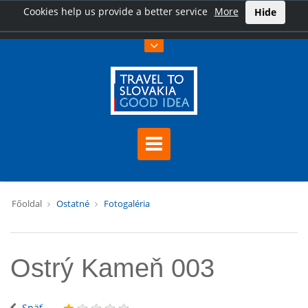
Cookies help us provide a better service
More
Hide
Főoldal
Ostatné
Fotogaléria
Ostrý Kameň 003
Späť