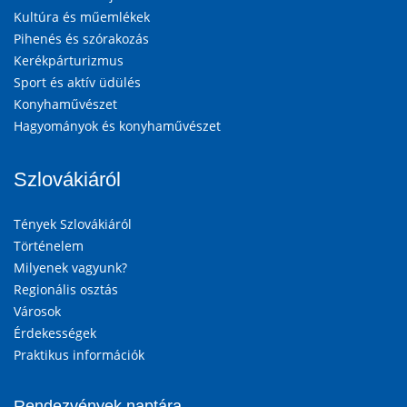
Kultúra és műemlékek
Pihenés és szórakozás
Kerékpárturizmus
Sport és aktív üdülés
Konyhaművészet
Hagyományok és konyhaművészet
Szlovákiáról
Tények Szlovákiáról
Történelem
Milyenek vagyunk?
Regionális osztás
Városok
Érdekességek
Praktikus információk
Rendezvények naptára