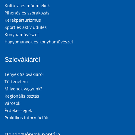
Kultúra és műemlékek
Pihenés és szórakozás
Kerékpárturizmus
Sport és aktív üdülés
Konyhaművészet
Hagyományok és konyhaművészet
Szlovákiáról
Tények Szlovákiáról
Történelem
Milyenek vagyunk?
Regionális osztás
Városok
Érdekességek
Praktikus információk
Rendezvények naptára