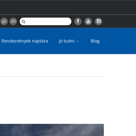
pl
zh
Rendezvények naptára
Jó tudni
Blog