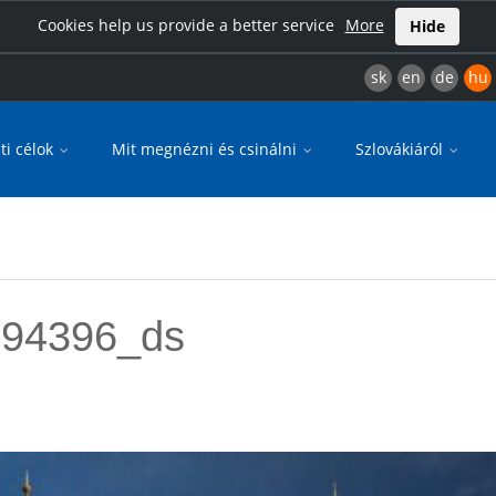
Cookies help us provide a better service
More
Hide
sk
en
de
hu
ti célok
Mit megnézni és csinálni
Szlovákiáról
494396_ds