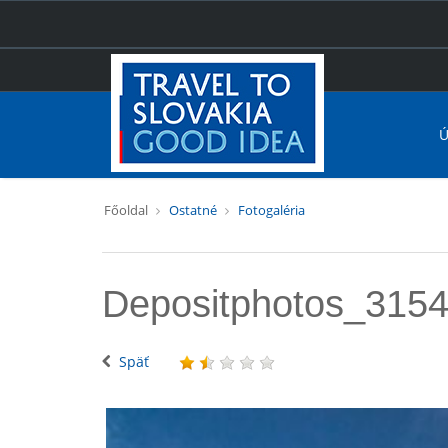
Ú
Főoldal
Ostatné
Fotogaléria
Depositphotos_315
Späť