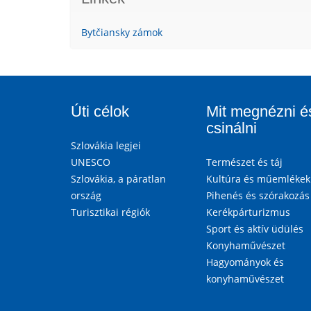
Bytčiansky zámok
Úti célok
Mit megnézni é
csinálni
Szlovákia legjei
UNESCO
Természet és táj
Szlovákia, a páratlan
Kultúra és műemlékek
ország
Pihenés és szórakozás
Turisztikai régiók
Kerékpárturizmus
Sport és aktív üdülés
Konyhaművészet
Hagyományok és
konyhaművészet