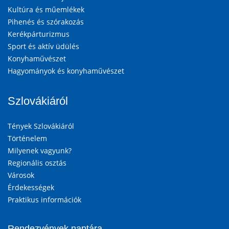
Kultúra és műemlékek
Pihenés és szórakozás
Kerékpárturizmus
Sport és aktív üdülés
Konyhaművészet
Hagyományok és konyhaművészet
Szlovákiáról
Tények Szlovákiáról
Történelem
Milyenek vagyunk?
Regionális osztás
Városok
Érdekességek
Praktikus információk
Rendezvények naptára