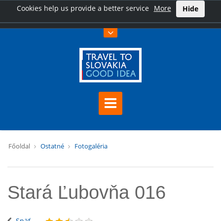
Cookies help us provide a better service
More
Hide
Főoldal
Ostatné
Fotogaléria
Stará Ľubovňa 016
Späť