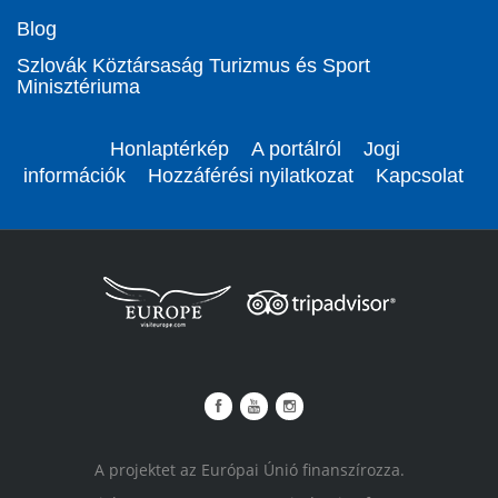
Blog
Szlovák Köztársaság Turizmus és Sport
Minisztériuma
Honlaptérkép
A portálról
Jogi
információk
Hozzáférési nyilatkozat
Kapcsolat
A projektet az Európai Únió finanszírozza.