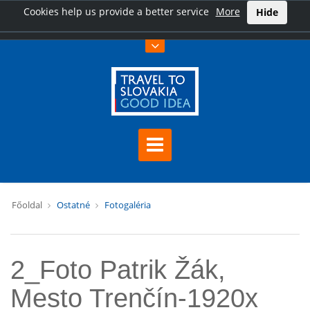
Cookies help us provide a better service
More
Hide
Főoldal
Ostatné
Fotogaléria
2_Foto Patrik Žák,
Mesto Trenčín-1920x