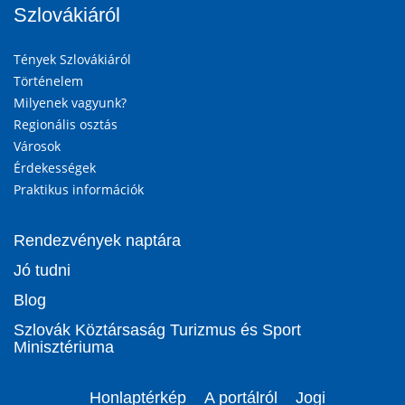
Szlovákiáról
Tények Szlovákiáról
Történelem
Milyenek vagyunk?
Regionális osztás
Városok
Érdekességek
Praktikus információk
Rendezvények naptára
Jó tudni
Blog
Szlovák Köztársaság Turizmus és Sport
Minisztériuma
Honlaptérkép
A portálról
Jogi