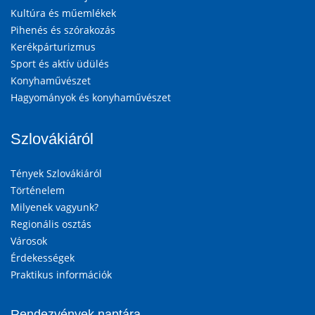
Kultúra és műemlékek
Pihenés és szórakozás
Kerékpárturizmus
Sport és aktív üdülés
Konyhaművészet
Hagyományok és konyhaművészet
Szlovákiáról
Tények Szlovákiáról
Történelem
Milyenek vagyunk?
Regionális osztás
Városok
Érdekességek
Praktikus információk
Rendezvények naptára