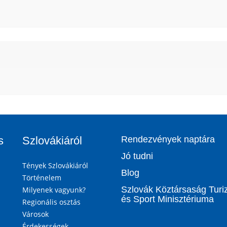
s
Szlovákiáról
Rendezvények naptára
Jó tudni
Tények Szlovákiáról
Blog
Történelem
Szlovák Köztársaság Tur
Milyenek vagyunk?
és Sport Minisztériuma
Regionális osztás
Városok
Érdekességek