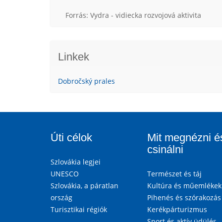
Forrás: Vydra - vidiecka rozvojová aktivita
Linkek
Dobročský prales
Úti célok
Mit megnézni é
csinálni
Szlovákia legjei
UNESCO
Természet és táj
Szlovákia, a páratlan
Kultúra és műemlékek
ország
Pihenés és szórakozás
Turisztikai régiók
Kerékpárturizmus
Sport és aktív üdülés