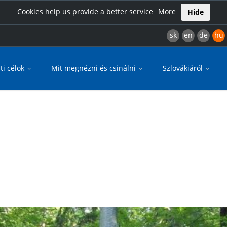
Cookies help us provide a better service
More
Hide
sk
en
de
hu
ti célok
Mit megnézni és csinálni
Szlovákiáról