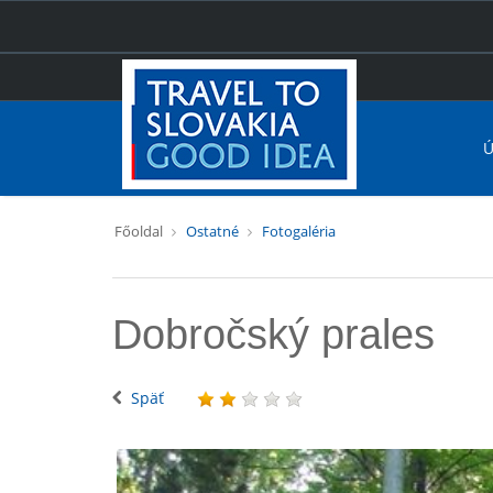
Ú
Főoldal
Ostatné
Fotogaléria
Dobročský prales
Späť