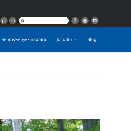
pl
zh
Rendezvények naptára
Jó tudni
Blog