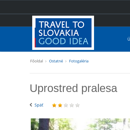
Ú
Főoldal
Ostatné
Fotogaléria
Uprostred pralesa
Späť