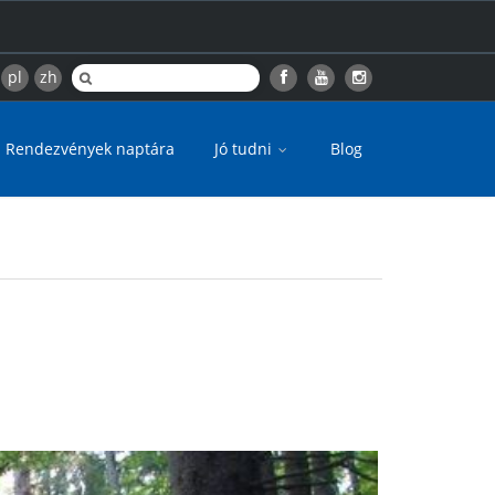
pl
zh
Rendezvények naptára
Jó tudni
Blog