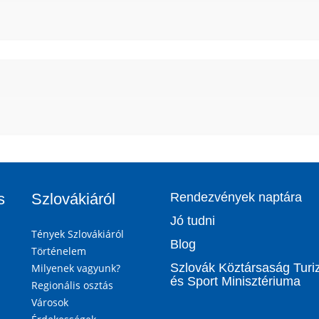
s
Szlovákiáról
Rendezvények naptára
Jó tudni
Tények Szlovákiáról
Blog
Történelem
Szlovák Köztársaság Tur
Milyenek vagyunk?
és Sport Minisztériuma
Regionális osztás
Városok