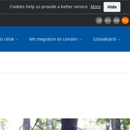
Cookies help us provide a better service
More
Hide
sk
en
de
hu
ti célok
Mit megnézni és csinálni
Szlovákiáról