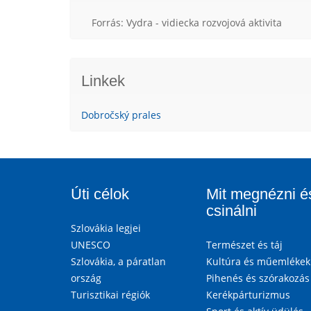
Forrás: Vydra - vidiecka rozvojová aktivita
Linkek
Dobročský prales
Úti célok
Mit megnézni é
csinálni
Szlovákia legjei
UNESCO
Természet és táj
Szlovákia, a páratlan
Kultúra és műemlékek
ország
Pihenés és szórakozás
Turisztikai régiók
Kerékpárturizmus