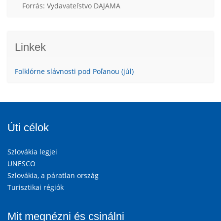
Forrás: Vydavateľstvo DAJAMA
Linkek
Folklórne slávnosti pod Poľanou (júl)
Úti célok
Szlovákia legjei
UNESCO
Szlovákia, a páratlan ország
Turisztikai régiók
Mit megnézni és csinálni