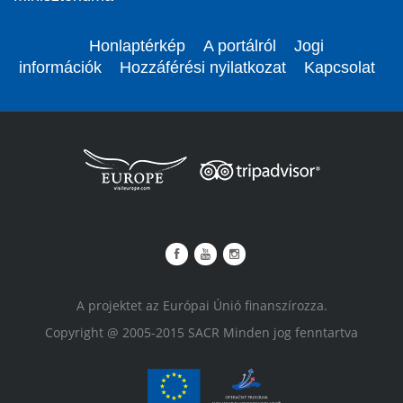
Honlaptérkép
A portálról
Jogi
információk
Hozzáférési nyilatkozat
Kapcsolat
A projektet az Európai Únió finanszírozza.
Copyright @ 2005-2015 SACR Minden jog fenntartva