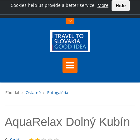
Cookies help us provide a better service
More
Hide
Főoldal
Ostatné
Fotogaléria
AquaRelax Dolný Kubín
Späť