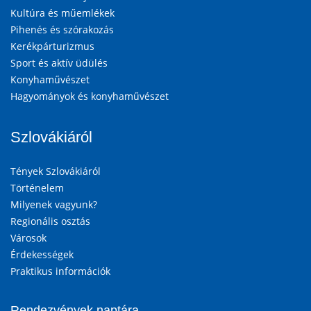
Kultúra és műemlékek
Pihenés és szórakozás
Kerékpárturizmus
Sport és aktív üdülés
Konyhaművészet
Hagyományok és konyhaművészet
Szlovákiáról
Tények Szlovákiáról
Történelem
Milyenek vagyunk?
Regionális osztás
Városok
Érdekességek
Praktikus információk
Rendezvények naptára