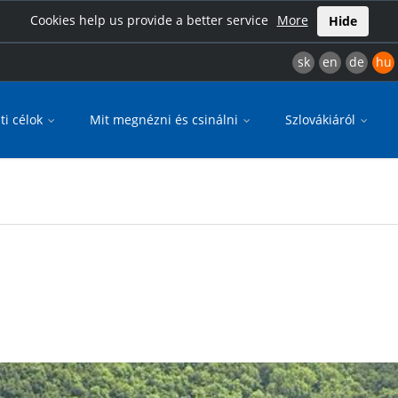
Cookies help us provide a better service
More
Hide
sk
en
de
hu
ti célok
Mit megnézni és csinálni
Szlovákiáról