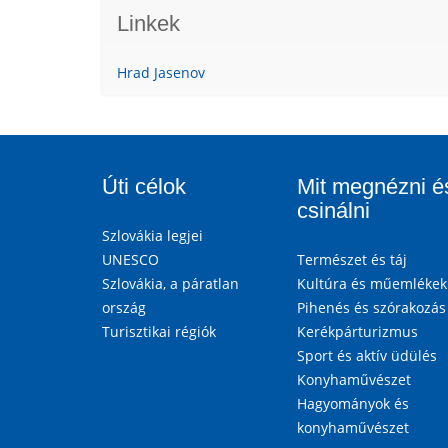
Linkek
Hrad Jasenov
Úti célok
Mit megnézni é
csinálni
Szlovákia legjei
UNESCO
Természet és táj
Szlovákia, a páratlan
Kultúra és műemlékek
ország
Pihenés és szórakozás
Turisztikai régiók
Kerékpárturizmus
Sport és aktív üdülés
Konyhaművészet
Hagyományok és
konyhaművészet