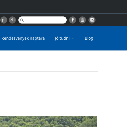
pl
zh
Rendezvények naptára
Jó tudni
Blog