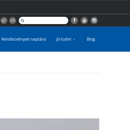
pl
zh
Rendezvények naptára
Jó tudni
Blog