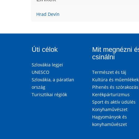
Hrad Devín
Úti célok
Mit megnézni é
csinálni
Szlovákia legjei
UNESCO
Természet és táj
Szlovákia, a páratlan
Kultúra és műemlékek
ország
Pihenés és szórakozás
Turisztikai régiók
Kerékpárturizmus
Sport és aktív üdülés
Konyhaművészet
Hagyományok és
konyhaművészet