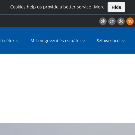
Cookies help us provide a better service
More
Hide
sk
en
de
hu
ti célok
Mit megnézni és csinálni
Szlovákiáról