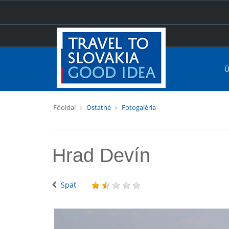
Ú
Főoldal
Ostatné
Fotogaléria
Hrad Devín
Späť