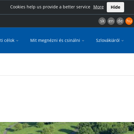
Cookies help us provide a better service
More
Hide
sk
en
de
hu
ti célok
Mit megnézni és csinálni
Szlovákiáról