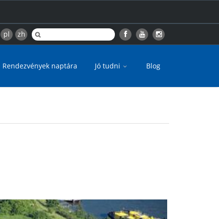
pl
zh
Rendezvények naptára
Jó tudni
Blog