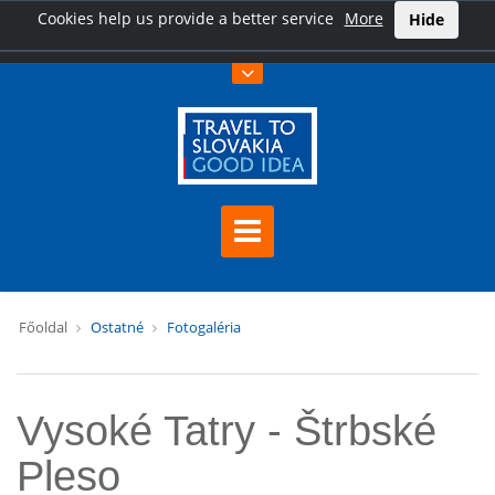
Cookies help us provide a better service
More
Hide
Főoldal
Ostatné
Fotogaléria
Vysoké Tatry - Štrbské
Pleso