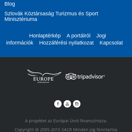
Blog
Szlovák Köztársaság Turizmus és Sport
Minisztériuma
Honlaptérkép
A portálról
Jogi
információk
Hozzáférési nyilatkozat
Kapcsolat
A projektet az Európai Únió finanszírozza.
Copyright @ 2005-2015 SACR Minden jog fenntartva