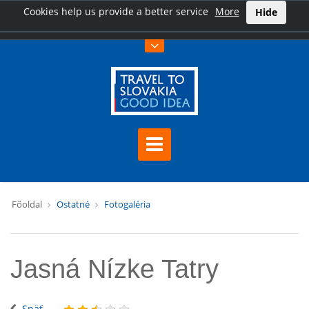
Cookies help us provide a better service
More
Hide
Főoldal
Ostatné
Fotogaléria
Jasná Nízke Tatry
Späť