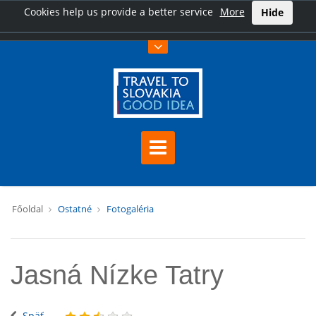
Cookies help us provide a better service
More
Hide
Főoldal
Ostatné
Fotogaléria
Jasná Nízke Tatry
Späť