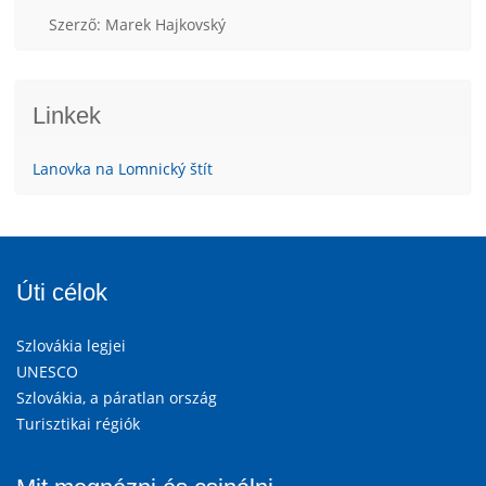
Szerző: Marek Hajkovský
Linkek
Lanovka na Lomnický štít
Úti célok
Szlovákia legjei
UNESCO
Szlovákia, a páratlan ország
Turisztikai régiók