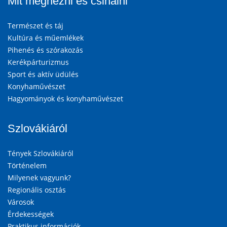
Mit megnézni és csinálni
Természet és táj
Kultúra és műemlékek
Pihenés és szórakozás
Kerékpárturizmus
Sport és aktív üdülés
Konyhaművészet
Hagyományok és konyhaművészet
Szlovákiáról
Tények Szlovákiáról
Történelem
Milyenek vagyunk?
Regionális osztás
Városok
Érdekességek
Praktikus információk