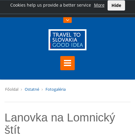
Cookies help us provide a better service
More
Hide
Főoldal
Ostatné
Fotogaléria
Lanovka na Lomnický
štít