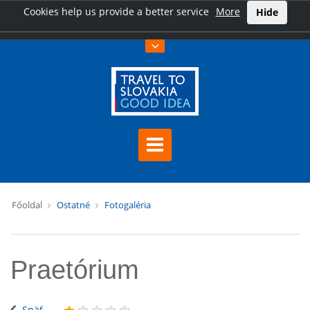
Cookies help us provide a better service
More
Hide
Főoldal
Ostatné
Fotogaléria
Praetórium
Späť