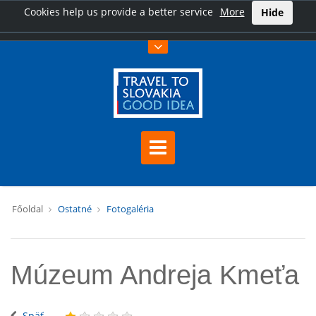
Cookies help us provide a better service
More
Hide
Főoldal
Ostatné
Fotogaléria
Múzeum Andreja Kmeťa
Späť