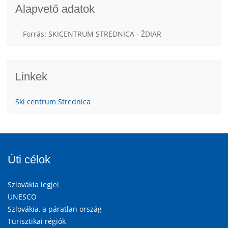
Alapvető adatok
Forrás: SKICENTRUM STREDNICA - ŽDIAR
Linkek
Ski centrum Strednica
Úti célok
Szlovákia legjei
UNESCO
Szlovákia, a páratlan ország
Turisztikai régiók