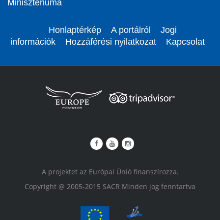
Minisztériuma
Honlaptérkép
A portálról
Jogi
információk
Hozzáférési nyilatkozat
Kapcsolat
A projektet az Európai Únió finanszírozza.
Copyright @ 2005-2015 SACR Minden jog fenntartva