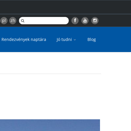
pl
zh
Rendezvények naptára
Jó tudni
Blog