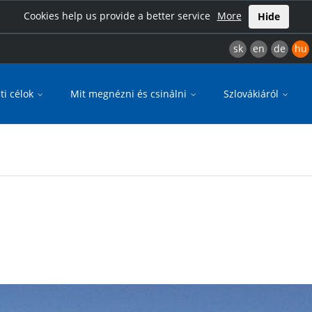
Cookies help us provide a better service
More
Hide
sk
en
de
hu
ti célok
Mit megnézni és csinálni
Szlovákiáról