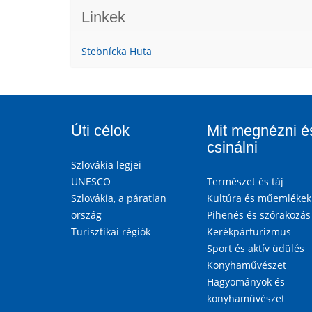
Linkek
Stebnícka Huta
Úti célok
Mit megnézni é
csinálni
Szlovákia legjei
UNESCO
Természet és táj
Szlovákia, a páratlan
Kultúra és műemlékek
ország
Pihenés és szórakozás
Turisztikai régiók
Kerékpárturizmus
Sport és aktív üdülés
Konyhaművészet
Hagyományok és
konyhaművészet