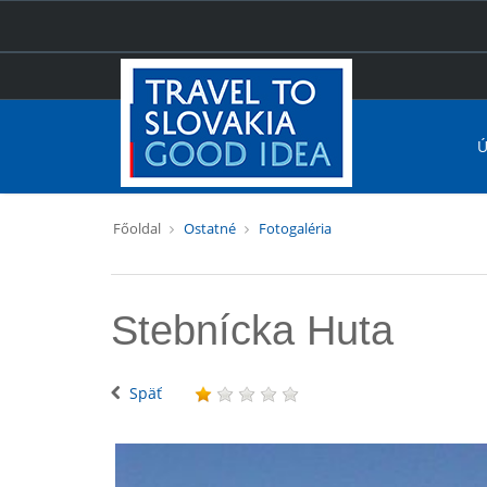
Ú
Főoldal
Ostatné
Fotogaléria
Stebnícka Huta
Späť