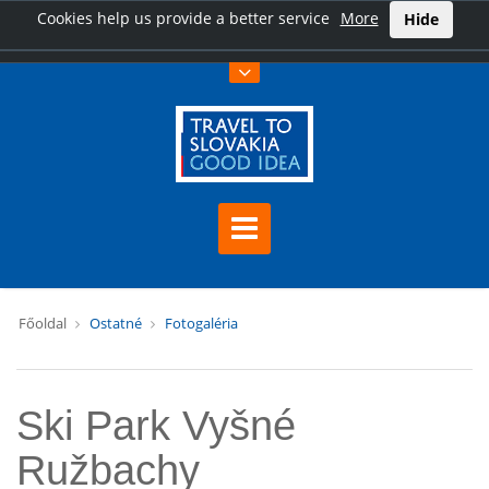
Cookies help us provide a better service
More
Hide
Főoldal
Ostatné
Fotogaléria
Ski Park Vyšné
Ružbachy