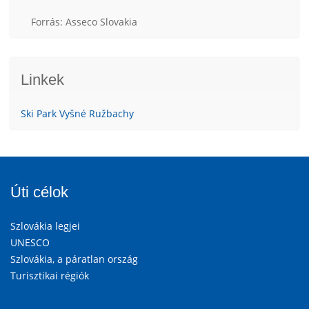
Forrás: Asseco Slovakia
Linkek
Ski Park Vyšné Ružbachy
Úti célok
Szlovákia legjei
UNESCO
Szlovákia, a páratlan ország
Turisztikai régiók