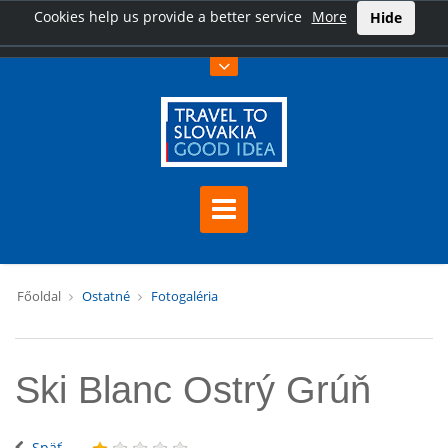
Cookies help us provide a better service
More
Hide
Főoldal
Ostatné
Fotogaléria
Ski Blanc Ostrý Grúň
Späť