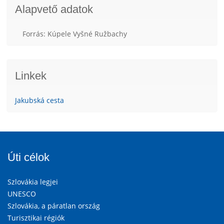
Alapvető adatok
Forrás: Kúpele Vyšné Ružbachy
Linkek
Jakubská cesta
Úti célok
Szlovákia legjei
UNESCO
Szlovákia, a páratlan ország
Turisztikai régiók