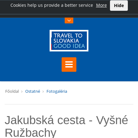
Cookies help us provide a better service
More
Hide
Főoldal
Ostatné
Fotogaléria
Jakubská cesta - Vyšné
Ružbachy