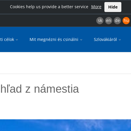
Cookies help us provide a better service
More
Hide
sk
en
de
hu
ti célok
Mit megnézni és csinálni
Szlovákiáról
pohľad z námestia