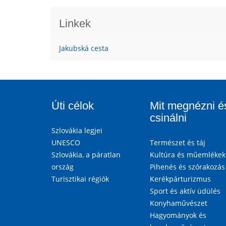
Linkek
Jakubská cesta
Úti célok
Mit megnézni é
csinálni
Szlovákia legjei
UNESCO
Természet és táj
Szlovákia, a páratlan
Kultúra és műemlékek
ország
Pihenés és szórakozás
Turisztikai régiók
Kerékpárturizmus
Sport és aktív üdülés
Konyhaművészet
Hagyományok és