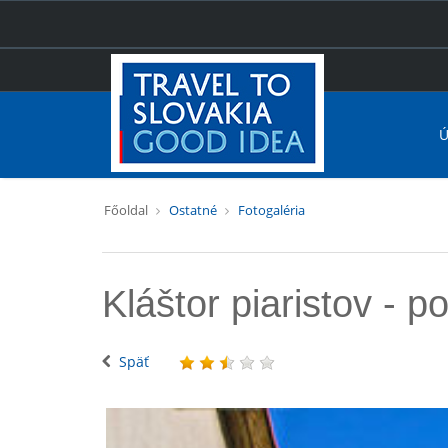
Ú
Főoldal
Ostatné
Fotogaléria
Kláštor piaristov - 
Späť