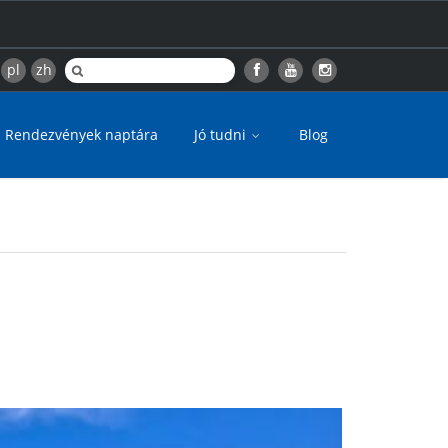
pl
zh
Rendezvények naptára
Jó tudni
Blog