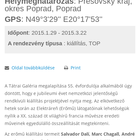
Helymeghatározás
: Prešovský kraj,
okres Poprad, Poprad
GPS
: N49°3'29'' E20°17'53''
Időpont
: 2015.1.29 - 2015.3.22
A rendezvény típusa
: kiállítás, TOP
Oldal továbbküldése
Print
A Tátrai Galéria megalapítása 55. évfordulója alkalmából úgy
döntött, hogy e jubileumi évet nemzetközi jelentőségű
rendkívüli kiállítás projektjével nyitja meg. Az elkövetkező
hetek során az Elektráreň (Erőmű) látogatóinak lehetőségük
nyílik a XX. század öt világhírű francia művésze eredeti
műveinek egyedülálló összeállítását megtekinteni.
Az erőmű kiállítási termeit
Salvador Dalí, Marc Chagall, André