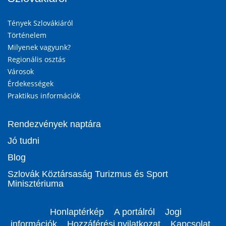
Tények Szlovákiáról
Történelem
Milyenek vagyunk?
Regionális osztás
Városok
Érdekességek
Praktikus információk
Rendezvények naptára
Jó tudni
Blog
Szlovák Köztársaság Turizmus és Sport
Minisztériuma
Honlaptérkép
A portálról
Jogi
információk
Hozzáférési nyilatkozat
Kapcsolat