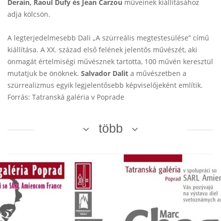
Derain, Raoul Dufy és Jean Carzou
műveinek kiállításához
adja kölcsön.
A legterjedelmesebb Dali „A szürreális megtestesülése” című
kiállítása. A XX. század első felének jelentős művészét, aki
önmagát értelmiségi művésznek tartotta, 100 művén keresztül
mutatjuk be önöknek.
Salvador Dalit
a művészetben a
szürrealizmus egyik legjelentősebb képviselőjeként említik.
Forrás: Tatranská galéria v Poprade
több