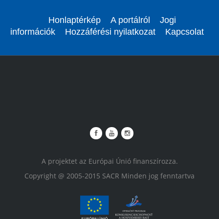
Honlaptérkép
A portálról
Jogi
információk
Hozzáférési nyilatkozat
Kapcsolat
A projektet az Európai Únió finanszírozza.
Copyright @ 2005-2015 SACR Minden jog fenntartva