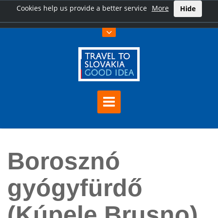
Cookies help us provide a better service
More
Hide
Főoldal
Borosznó gyógyfürdő (Kúpele Brusno)
Borosznó
gyógyfürdő
(Kúpele Brusno)