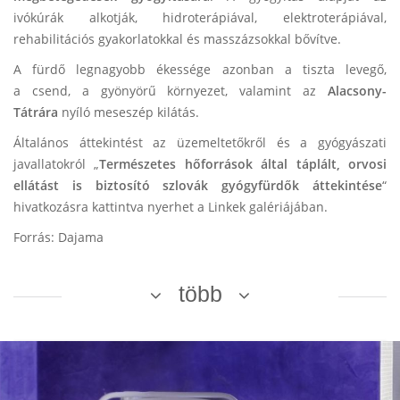
ivókúrák alkotják, hidroterápiával, elektroterápiával,
rehabilitációs gyakorlatokkal és masszázsokkal bővítve.
A fürdő legnagyobb ékessége azonban a tiszta levegő,
a csend, a gyönyörű környezet, valamint az
Alacsony-
Tátrára
nyíló meseszép kilátás.
Általános áttekintést az üzemeltetőkről és a gyógyászati
javallatokról „
Természetes hőforrások által táplált, orvosi
ellátást is biztosító szlovák gyógyfürdők áttekintése
“
hivatkozásra kattintva nyerhet a Linkek galériájában.
Forrás: Dajama
több