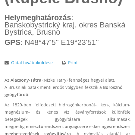
Helymeghatározás
:
Banskobystrický kraj, okres Banská
Bystrica, Brusno
GPS
: N48°47'5'' E19°23'51''
Oldal továbbküldése
Print
Az
Alacsony-Tátra
(Nízke Tatry) fennséges hegyei alatt,
A Brusniak patak menti erdős völgyben fekszik a
Borosznó
gyógyfürdő
.
Az 1829-ben felfedezett hidrogénkarbonát-, kén-, kálcium-
magnézium- és kénes víz ásványforrások különféle
betegségek gyógyítására alkalmasak,
mégpedig
emésztőrendszeri
,
anyagcsere
és
keringésrendszeri
megbetegedések gyógyítására
. A gyógyítás alapját az