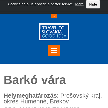
Cookies help us provide a better service
More
Hide
Főoldal
Barkó vára
Barkó vára
Helymeghatározás
: Prešovský kraj,
okres Humenné, Brekov