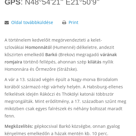
GPS
: N48°54'21'' E21°50'9''
Oldal továbbküldése
Print
A történelem kedvelőit megörvendezteti a kelet-
szlovákiai
Homonnától
(Humenné) délkeletre, andezit
kőszirten emelkedő
Barkó
(Brekov) megragadó
várának
romjaira
történő fellépés, ahonnan szép
kilátás
nyílik
Homonnára és Őrmezőre (Strážske).
A vár a 13. század végén épült a Nagy-morva Birodalom
korából származó régi várhely helyén. A Habsburg-ellenes
felkelések idején Rákóczi és Thökölyi katonái többször
megrongálták. Mint erődítmény, a 17. században szűnt meg
miközben csak egyes falrészek és néhány boltozat maradt
fenn.
Megközelítés:
gépkocsival Barkó községbe, onnan gyalog
kényelmes emelkedőn a házak mentén kb. 10 perc.