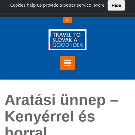
Cookies help us provide a better service
More
Hide
Főoldal
Aratási ünnep – Kenyérrel és borral
Aratási ünnep –
Kenyérrel és
borral