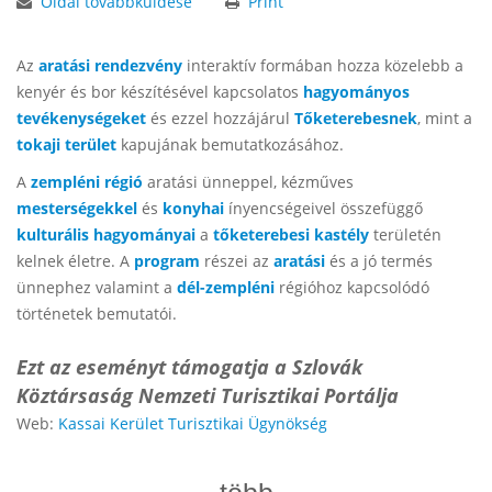
Oldal továbbküldése
Print
Az
aratási rendezvény
interaktív formában hozza közelebb a
kenyér és bor készítésével kapcsolatos
hagyományos
tevékenységeket
és ezzel hozzájárul
Tőketerebesnek
, mint a
tokaji terület
kapujának bemutatkozásához.
A
zempléni régió
aratási ünneppel, kézműves
mesterségekkel
és
konyhai
ínyencségeivel összefüggő
kulturális hagyományai
a
tőketerebesi kastély
területén
kelnek életre. A
program
részei az
aratási
és a jó termés
ünnephez valamint a
dél-zempléni
régióhoz kapcsolódó
történetek bemutatói.
Ezt az eseményt támogatja a Szlovák
Köztársaság Nemzeti Turisztikai Portálja
Web:
Kassai Kerület Turisztikai Ügynökség