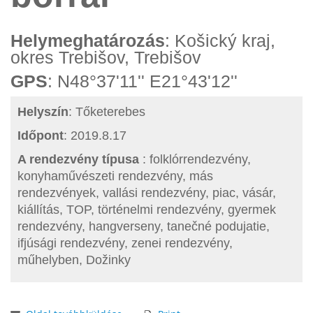
Helymeghatározás
: Košický kraj,
okres Trebišov, Trebišov
GPS
: N48°37'11'' E21°43'12''
Helyszín
: Tőketerebes
Időpont
: 2019.8.17
A rendezvény típusa
: folklórrendezvény,
konyhaművészeti rendezvény, más
rendezvények, vallási rendezvény, piac, vásár,
kiállítás, TOP, történelmi rendezvény, gyermek
rendezvény, hangverseny, tanečné podujatie,
ifjúsági rendezvény, zenei rendezvény,
műhelyben, Dožinky