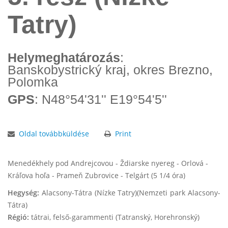
Tatry)
Helymeghatározás
:
Banskobystrický kraj, okres Brezno,
Polomka
GPS
: N48°54'31'' E19°54'5''
Oldal továbbküldése
Print
Menedékhely pod Andrejcovou - Ždiarske nyereg - Orlová -
Kráľova hoľa - Prameň Zubrovice - Telgárt (5 1/4 óra)
Hegység:
Alacsony-Tátra (Nízke Tatry)(Nemzeti park Alacsony-
Tátra)
Régió:
tátrai, felső-garammenti (Tatranský, Horehronský)