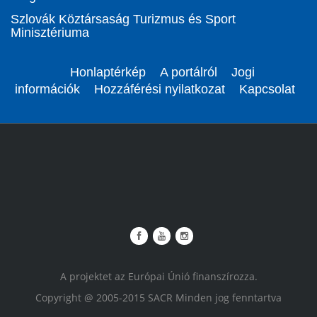
Szlovák Köztársaság Turizmus és Sport
Minisztériuma
Honlaptérkép
A portálról
Jogi
információk
Hozzáférési nyilatkozat
Kapcsolat
A projektet az Európai Únió finanszírozza.
Copyright @ 2005-2015 SACR Minden jog fenntartva