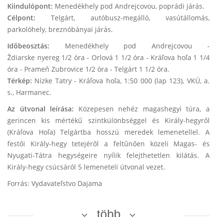
Kiindulópont:
Menedékhely pod Andrejcovou, poprádi járás.
Célpont:
Telgárt, autóbusz-megálló, vasútállomás,
parkolóhely, breznóbányai járás.
Időbeosztás:
Menedékhely pod Andrejcovou -
Ždiarske nyereg 1/2 óra - Orlová 1 1/2 óra - Kráľova hoľa 1 1/4
óra - Prameň Zubrovice 1/2 óra - Telgárt 1 1/2 óra.
Térkép:
Nízke Tatry - Kráľova hoľa, 1:50 000 (lap 123), VKÚ, a.
s., Harmanec.
Az útvonal leírása:
Közepesen nehéz magashegyi túra, a
gerincen kis mértékű szintkülönbséggel és Király-hegyről
(Kráľova Hoľa) Telgártba hosszú meredek lemenetellel. A
festői Király-hegy tetejéről a feltűnően közeli Magas- és
Nyugati-Tátra hegységeire nyílik felejthetetlen kilátás. A
Király-hegy csúcsáról 5 lemeneteli útvonal vezet.
Forrás: Vydavateľstvo Dajama
több