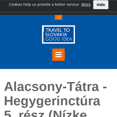
Cookies help us provide a better service
More
Hide
Főoldal
Alacsony-Tátra - Hegygerinctúra 5. rész (Nízke Tatry)
Alacsony-Tátra -
Hegygerinctúra
5. rész (Nízke