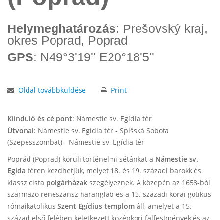
Helymeghatározás
: Prešovský kraj,
okres Poprad, Poprad
GPS
: N49°3'19'' E20°18'5''
Oldal továbbküldése
Print
Kiinduló és célpont
: Námestie sv. Egídia tér
Útvonal
: Námestie sv. Egídia tér - Spišská Sobota
(Szepesszombat) - Námestie sv. Egídia tér
Poprád (Poprad) körüli történelmi sétánkat a
Námestie sv.
Egída
téren kezdhetjük, melyet 18. és 19. századi barokk és
klasszicista
polgárházak
szegélyeznek. A közepén az 1658-ból
származó reneszánsz harangláb és a 13. századi korai gótikus
rómaikatolikus
Szent Egídius templom
áll, amelyet a 15.
század első felében keletkezett középkori falfestmények és az