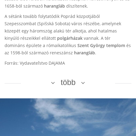
1658-ból származó
harangláb
díszítenek.
A sétánk tovább folytatódik Poprád közpotjából
Szepesszombat (Spišská Sobota) város részébe, amelynek
közepét egy háromszög alakú tér alkotja, ahol hatalmas
kinyúló részeikkel ellátott
polgárházak
vannak. A tér
domináns épülete a rómaikatolikus
Szent György templom
és
az 1598-ból származó reneszánsz
harangláb
.
Forrás: Vydavateľstvo DAJAMA
több