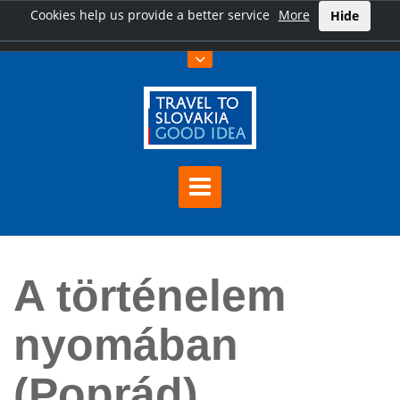
Cookies help us provide a better service
More
Hide
Főoldal
A történelem nyomában (Poprád)
A történelem
nyomában
(Poprád)